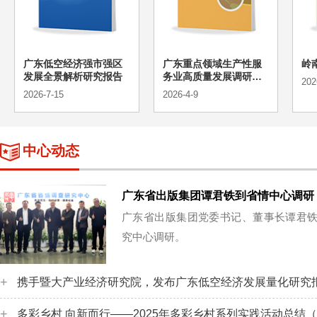
广东低空经济强市强区
广东重点领域生产性服
岭
发展全景解析研究报告
务业高质量发展调研报
202
告
2026-7-15
2026-4-9
中心动态
广东省出版集团谭君铁到省情中心调研
广东省出版集团党委书记、董事长谭君
究中心调研。
百
携手暨大产业经济研究院，发布广东低空经济发展量化研究
肖慧、吴绵强、王亚东
程
→
→
→
更多内容
更多内容
多彩乡村 向新而行——2025年多彩乡村系列实践活动总结