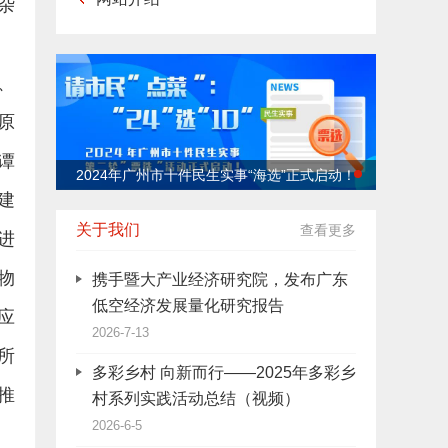
杂
、
原
谭
式启动！
​2024年广州市十件民生实事“海选”正式启动！
建
关于我们
查看更多
进
物
携手暨大产业经济研究院，发布广东
低空经济发展量化研究报告
应
2026-7-13
所
多彩乡村 向新而行——2025年多彩乡
推
村系列实践活动总结（视频）
2026-6-5