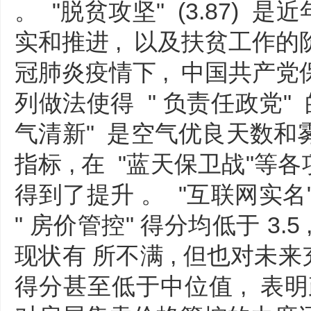
。 "脱贫攻坚" (3.87) 
实和推进 , 以及扶贫工作
冠肺炎疫情下 , 中国共产
列做法使得 " 负责任政党" 的
气清新" 是空气优良天数和
指标 , 在 "蓝天保卫战"等
得到了提升 。 "互联网实名"
" 房价管控" 得分均低于 3.
现状有 所不满 , 但也对未来
得分甚至低于中位值 , 表